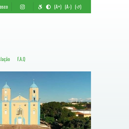
nosco
(A+)
(A-)
(↺)
slação
F.A.Q