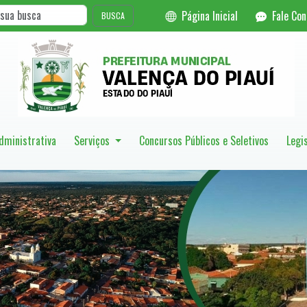
Página Inicial
Fale Co
BUSCA
dministrativa
Serviços
Concursos Públicos e Seletivos
Legi