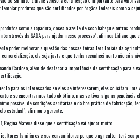
ale do Sambito, Lidiane Veloso, a certificação é importante para valoriza
templar produtos que são certificados por órgãos federais como a cajuín
produtos como a rapadura, doces o azeite de coco babaçu e outros prod
a a nós através da SADA para ajudar nesse processo”, afirmou Lidiane qu
nte poder melhorar a questão das nossas feiras territoriais da agricult
comercialização, ela seja justa e que tenha reconhecimento não só a níve
nando Cardoso, além de destacar a importância da certificação para a va
ertificação.
nto para os interessados se eles se interessarem, eles solicitam uma vi
mento e se encontrarmos tudo ok ótimo, mas se tiver alguma pendência el
ínimo possível de condições sanitárias e da boa prática de fabricação, 
elo estadual”, afirmou o gerente.
í, Regina Mateus disse que a certificação vai ajudar muito.
ricultores familiares e aos consumidores porque o agricultor terá seu p