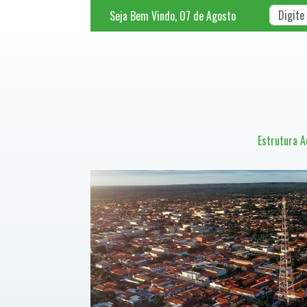
Seja Bem Vindo,
07
de
Agosto
Estrutura A