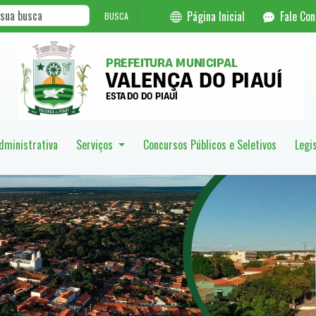
Página Inicial
Fale Co
BUSCA
dministrativa
Serviços
Concursos Públicos e Seletivos
Legi