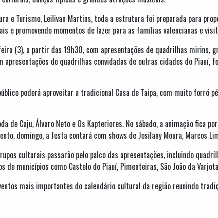
ra e Turismo, Leilivan Martins, toda a estrutura foi preparada para propo
cais e promovendo momentos de lazer para as famílias valencianas e visit
-feira (3), a partir das 19h30, com apresentações de quadrilhas mirins, g
apresentações de quadrilhas convidadas de outras cidades do Piauí, for
público poderá aproveitar a tradicional Casa de Taipa, com muito forró 
oda de Caju, Álvaro Neto e Os Kapteriores. No sábado, a animação fica por
nto, domingo, a festa contará com shows de Josilany Moura, Marcos Lima,
rupos culturais passarão pelo palco das apresentações, incluindo quadrilh
os de municípios como Castelo do Piauí, Pimenteiras, São João da Varjota,
entos mais importantes do calendário cultural da região reunindo tradi