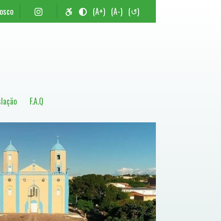
nosco
(A+)
(A-)
(↺)
slação
F.A.Q