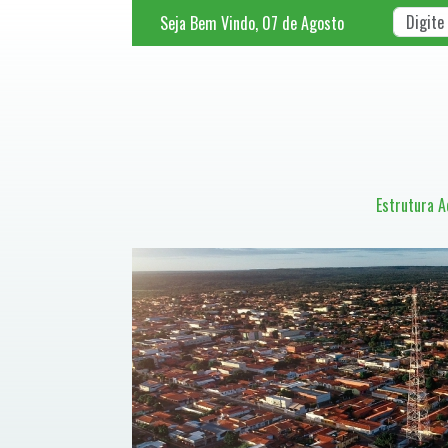
Seja Bem Vindo,
07
de
Agosto
Estrutura A